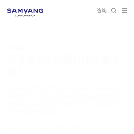
咨询
CP概要
什么是公平交易自律合规计
划?
公平交易自律合规计划(Compliance Program,以
下简称为CP)是企业的法律合规管理制度,用于制定
内部标准并进行系统化运营,助力企业自觉遵守公
平交易相关法律法规。
三养社为践行公平透明的经营理念,引入并运营C